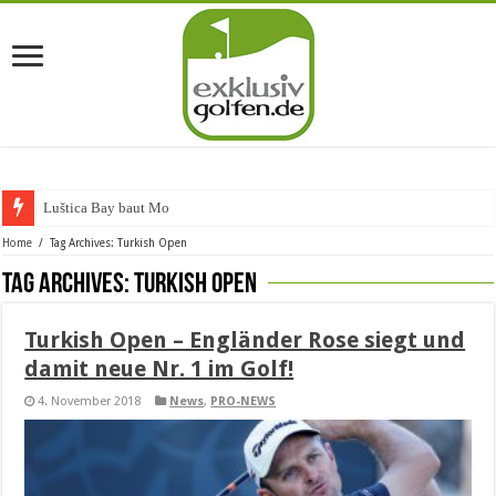
Luštica Bay baut Montene
Home
/
Tag Archives: Turkish Open
Tag Archives:
Turkish Open
Turkish Open – Engländer Rose siegt und
damit neue Nr. 1 im Golf!
4. November 2018
News
,
PRO-NEWS