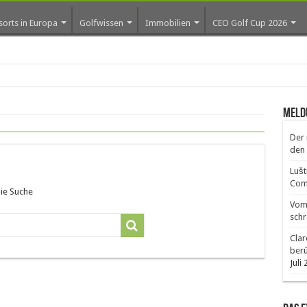
sorts in Europa
Golfwissen
Immobilien
CEO Golf Cup 2026
ros
Meld
Der 
den 
Lušt
Comm
die Suche
Vom 
schr
Clar
ber
Juli