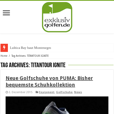
Luštica Bay baut Montenegros er
Home
/
Tag Archives: TITANTOUR IGNITE
Tag Archives:
TITANTOUR IGNITE
Neue Golfschuhe von PUMA: Bisher
bequemste Schuhkollektion
2. Dezember 2015
Equipment
,
Golfschuhe
,
News