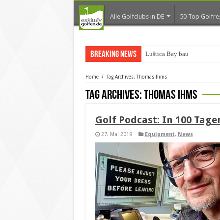
Alle Golfclubs in DE
50 Top Golfre
Breaking News
Luštica Bay baut Monten
Home
/
Tag Archives: Thomas Ihms
Tag Archives:
Thomas Ihms
Golf Podcast: In 100 Tag
27. Mai 2019
Equipment
,
News