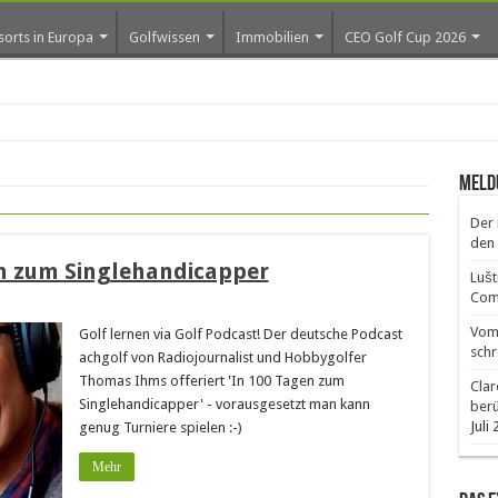
sorts in Europa
Golfwissen
Immobilien
CEO Golf Cup 2026
Meld
Der 
den 
en zum Singlehandicapper
Lušt
Comm
Vom 
Golf lernen via Golf Podcast! Der deutsche Podcast
schr
achgolf von Radiojournalist und Hobbygolfer
Thomas Ihms offeriert 'In 100 Tagen zum
Clar
Singlehandicapper' - vorausgesetzt man kann
ber
Juli
genug Turniere spielen :-)
Mehr