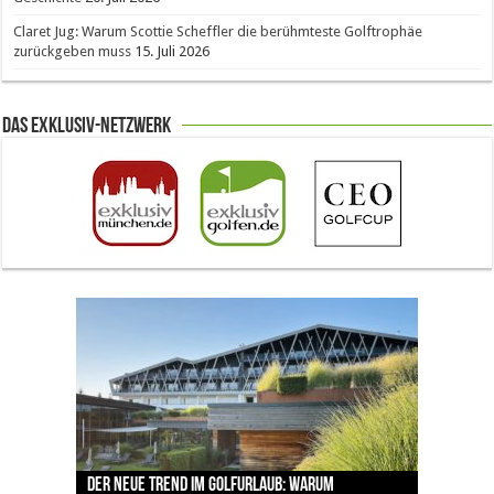
Claret Jug: Warum Scottie Scheffler die berühmteste Golftrophäe
zurückgeben muss
15. Juli 2026
Das Exklusiv-Netzwerk
The Open 2026 in Royal Birkdale: Warum der
Der neue Trend im Golfurlaub: Warum
Luštica Bay baut Montenegros erste Golf-
Vom 85. Platz zur Claret Jug: Neuseeländer
Claret Jug: Warum Scottie Scheffler die
traditionsreiche Linksplatz zu den größten