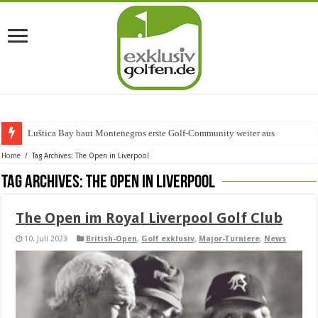
Luštica Bay baut Montenegros erste Golf-Community weiter aus
Home
/
Tag Archives: The Open in Liverpool
Tag Archives:
The Open in Liverpool
The Open im Royal Liverpool Golf Club
10. Juli 2023
British-Open
,
Golf exklusiv
,
Major-Turniere
,
News