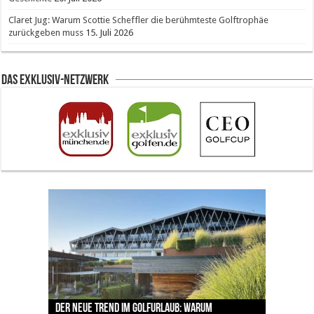
Claret Jug: Warum Scottie Scheffler die berühmteste Golftrophäe
zurückgeben muss
15. Juli 2026
Das Exklusiv-Netzwerk
The Open 2026 in Royal Birkdale: Warum der
Der neue Trend im Golfurlaub: Warum
Luštica Bay baut Montenegros erste Golf-
Vom 85. Platz zur Claret Jug: Neuseeländer
Claret Jug: Warum Scottie Scheffler die
traditionsreiche Linksplatz zu den größten