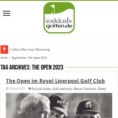
Luštica Bay baut Montenegros e
Home
/
Tag Archives: The Open 2023
Tag Archives:
The Open 2023
The Open im Royal Liverpool Golf Club
10. Juli 2023
British-Open
,
Golf exklusiv
,
Major-Turniere
,
News