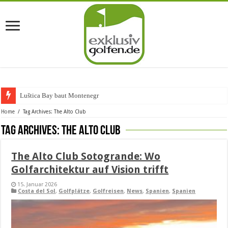
Luštica Bay baut Montenegros ers
Home
/
Tag Archives: The Alto Club
Tag Archives:
The Alto Club
The Alto Club Sotogrande: Wo
Golfarchitektur auf Vision trifft
15. Januar 2026
Costa del Sol
,
Golfplätze
,
Golfreisen
,
News
,
Spanien
,
Spanien