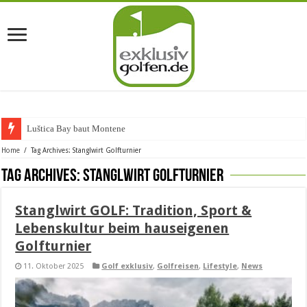
Luštica Bay baut Montenegros
Home
/
Tag Archives: Stanglwirt Golfturnier
Tag Archives:
Stanglwirt Golfturnier
Stanglwirt GOLF: Tradition, Sport &
Lebenskultur beim hauseigenen
Golfturnier
11. Oktober 2025
Golf exklusiv
,
Golfreisen
,
Lifestyle
,
News