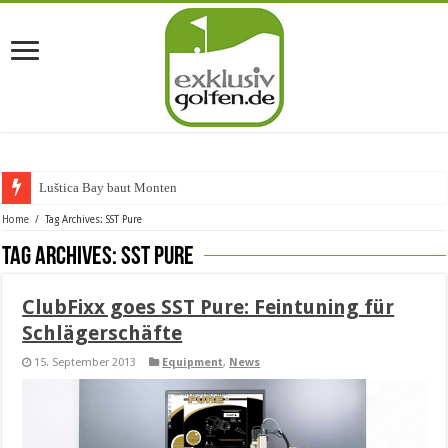
Luštica Bay baut Montenegros
Home
/
Tag Archives: SST Pure
Tag Archives:
SST Pure
ClubFixx goes SST Pure: Feintuning für
Schlägerschäfte
15. September 2013
Equipment
,
News