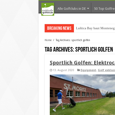
Alle Golfclubs in DE
50 Top Golfre
Breaking News
Luštica Bay baut Monteneg
Home
/
Tag Archives: sportlich golfen
Tag Archives:
sportlich golfen
Sportlich Golfen: Elektro
13. August 2020
Equipment
,
Golf exklus