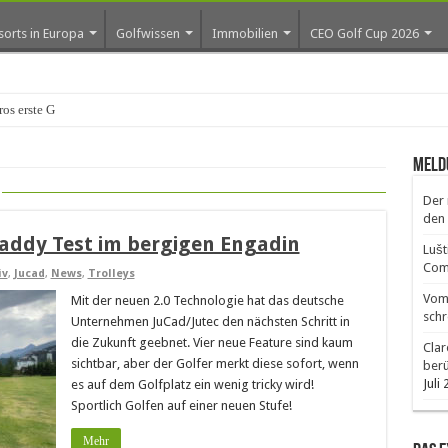
sorts in Europa
Golfwissen
Immobilien
CEO Golf Cup 2026
ros erste Golf-Comm
Meld
Der 
den 
caddy Test im bergigen Engadin
Lušt
Comm
iv
,
Jucad
,
News
,
Trolleys
Vom 
Mit der neuen 2.0 Technologie hat das deutsche
schr
Unternehmen JuCad/Jutec den nächsten Schritt in
die Zukunft geebnet. Vier neue Feature sind kaum
Clar
sichtbar, aber der Golfer merkt diese sofort, wenn
ber
Juli
es auf dem Golfplatz ein wenig tricky wird!
Sportlich Golfen auf einer neuen Stufe!
Mehr