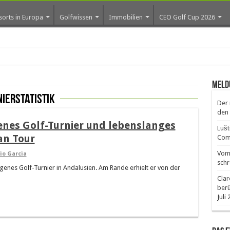
sorts in Europa
Golfwissen
Immobilien
CEO Golf Cup 2026
ub
Meld
nierstatistik
Der 
den 
enes Golf-Turnier und lebenslanges
Lušt
an Tour
Comm
Vom 
io Garcia
schr
enes Golf-Turnier in Andalusien. Am Rande erhielt er von der
Clar
ber
Juli