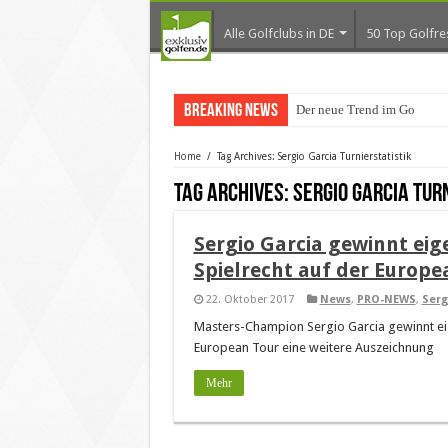
Alle Golfclubs in DE
50 Top Golfre
Breaking News
Der neue Trend im Golfurla
Home
/
Tag Archives: Sergio Garcia Turnierstatistik
Tag Archives:
Sergio Garcia Tur
Sergio Garcia gewinnt eig
Spielrecht auf der Europe
22. Oktober 2017
News
,
PRO-NEWS
,
Serg
Masters-Champion Sergio Garcia gewinnt eig
European Tour eine weitere Auszeichnung
Mehr