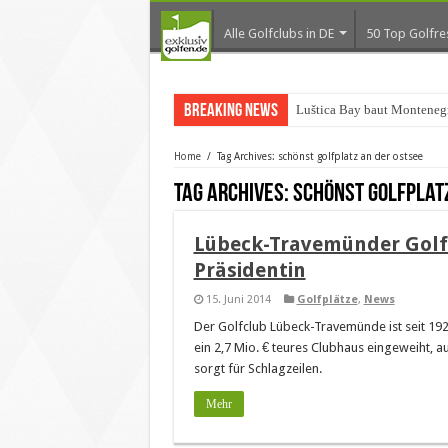
Alle Golfclubs in DE
50 Top Golfre
Breaking News
Luštica Bay baut Montenegr
Home
/
Tag Archives: schönst golfplatz an der ostsee
Tag Archives:
schönst golfplat
Lübeck-Travemünder Golf
Präsidentin
15. Juni 2014
Golfplätze
,
News
Der Golfclub Lübeck-Travemünde ist seit 192
ein 2,7 Mio. € teures Clubhaus eingeweiht, au
sorgt für Schlagzeilen.
Mehr