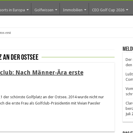
sorts in Europa
Golfwissen
Immobilien
CEO Golf Cup 2026
os erste Golf-C
Meld
z an der ostsee
Der 
den 
club: Nach Männer-Ära erste
Lušt
Comm
Vom 
schr
1 der schönste Golfplatz an der Ostsee. 2014 wurde nicht nur
ch die erste Frau als Golfclub-Präsidentin mit Vivian Paesler
Clar
ber
Juli