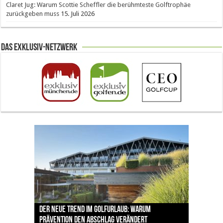
Claret Jug: Warum Scottie Scheffler die berühmteste Golftrophäe
zurückgeben muss
15. Juli 2026
Das Exklusiv-Netzwerk
The Open 2026 in Royal Birkdale: Warum der
Der neue Trend im Golfurlaub: Warum
Luštica Bay baut Montenegros erste Golf-
Vom 85. Platz zur Claret Jug: Neuseeländer
Claret Jug: Warum Scottie Scheffler die
traditionsreiche Linksplatz zu den größten
Prävention den Abschlag verändert
Community weiter aus
schreibt bei The Open Geschichte
berühmteste Golftrophäe zurückgeben muss
Herausforderungen im Golfsport zählt