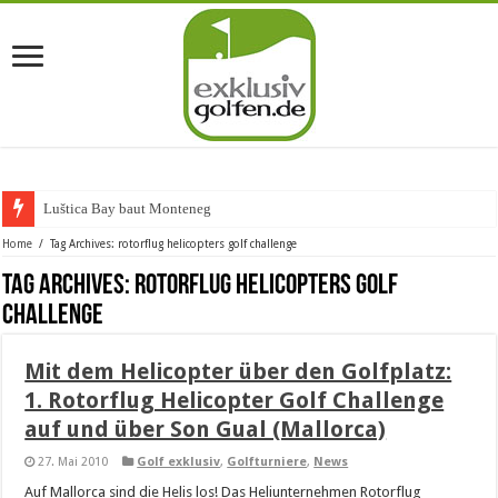
Luštica Bay baut Montenegros
Home
/
Tag Archives: rotorflug helicopters golf challenge
Tag Archives:
rotorflug helicopters golf
challenge
Mit dem Helicopter über den Golfplatz:
1. Rotorflug Helicopter Golf Challenge
auf und über Son Gual (Mallorca)
27. Mai 2010
Golf exklusiv
,
Golfturniere
,
News
Auf Mallorca sind die Helis los! Das Heliunternehmen Rotorflug