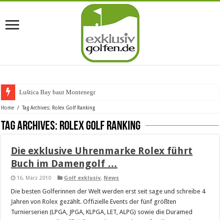
Luštica Bay baut Montenegros e
Home
/
Tag Archives: Rolex Golf Ranking
Tag Archives:
Rolex Golf Ranking
Die exklusive Uhrenmarke Rolex führt
Buch im Damengolf …
16. März 2010
Golf exklusiv
,
News
Die besten Golferinnen der Welt werden erst seit sage und schreibe 4
Jahren von Rolex gezählt. Offizielle Events der fünf größten
Turnierserien (LPGA, JPGA, KLPGA, LET, ALPG) sowie die Duramed