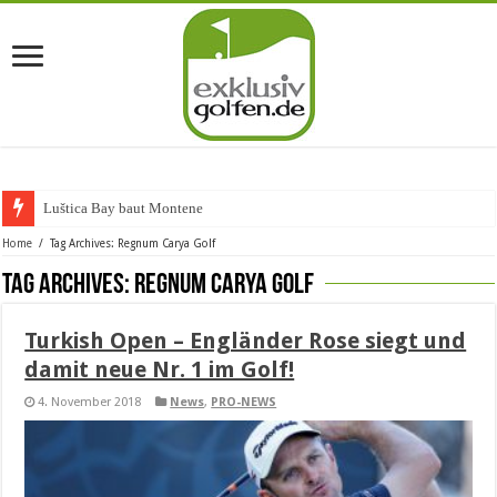
Luštica Bay baut Montenegros e
Home
/
Tag Archives: Regnum Carya Golf
Tag Archives:
Regnum Carya Golf
Turkish Open – Engländer Rose siegt und
damit neue Nr. 1 im Golf!
4. November 2018
News
,
PRO-NEWS