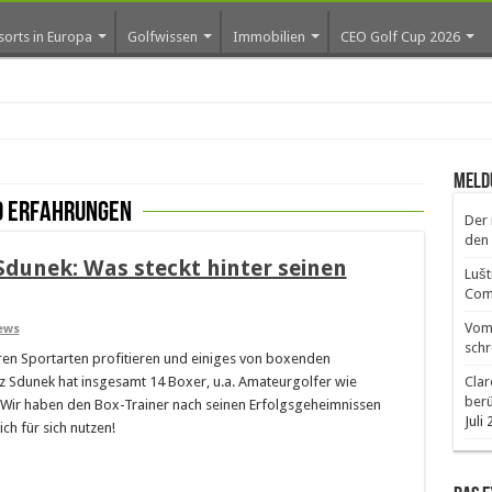
sorts in Europa
Golfwissen
Immobilien
CEO Golf Cup 2026
Meld
o erfahrungen
Der 
den 
dunek: Was steckt hinter seinen
Lušt
Comm
Vom 
ews
schr
n Sportarten profitieren und einiges von boxenden
z Sdunek hat insgesamt 14 Boxer, u.a. Amateurgolfer wie
Clar
ber
. Wir haben den Box-Trainer nach seinen Erfolgsgeheimnissen
Juli
ch für sich nutzen!