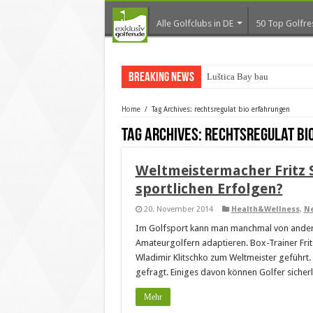
Alle Golfclubs in DE
50 Top Golfre
Breaking News
Luštica Bay baut Monten
Home
/
Tag Archives: rechtsregulat bio erfahrungen
Tag Archives:
rechtsregulat bi
Weltmeistermacher Fritz S
sportlichen Erfolgen?
20. November 2014
Health&Wellness
,
N
Im Golfsport kann man manchmal von andere
Amateurgolfern adaptieren. Box-Trainer Frit
Wladimir Klitschko zum Weltmeister geführt
gefragt. Einiges davon können Golfer sicherli
Mehr