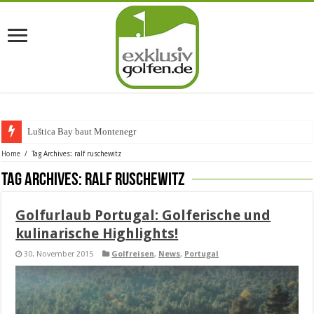
Luštica Bay baut Montenegros ers
Home
/
Tag Archives: ralf ruschewitz
Tag Archives:
ralf ruschewitz
Golfurlaub Portugal: Golferische und
kulinarische Highlights!
30. November 2015
Golfreisen
,
News
,
Portugal