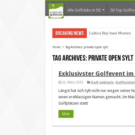
Alle Golfclubs in DE
50 Top Golfre
Breaking News
Luštica Bay baut Montenegr
Home
/
Tag Archives: private open sylt
Tag Archives:
private open sylt
Exklusivster Golfevent im
22. März 2012
Golf exklusiv
,
Golfturnie
Längst hat sich Sylt nicht nur wegen seiner 
einen erstklassigen Namen gemacht. Im Mai 2
Golfplätzen statt!
Mehr