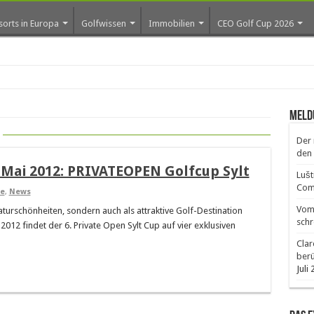
sorts in Europa
Golfwissen
Immobilien
CEO Golf Cup 2026
os ers
Meld
Der 
den 
 Mai 2012: PRIVATEOPEN Golfcup Sylt
Lušt
Comm
re
,
News
Vom 
Naturschönheiten, sondern auch als attraktive Golf-Destination
schr
012 findet der 6. Private Open Sylt Cup auf vier exklusiven
Clar
ber
Juli