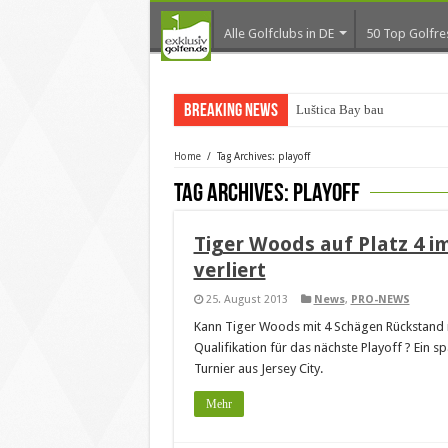
Alle Golfclubs in DE
50 Top Golfre
Breaking News
Luštica Bay baut Monten
Home
/
Tag Archives: playoff
Tag Archives:
playoff
Tiger Woods auf Platz 4 i
verliert
25. August 2013
News
,
PRO-NEWS
Kann Tiger Woods mit 4 Schägen Rückstand n
Qualifikation für das nächste Playoff ? Ein 
Turnier aus Jersey City.
Mehr