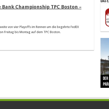
Das 
e Bank Championship TPC Boston –
eite von vier Playoffs im Rennen um die begehrte FedEX
von Freitag bis Montag auf dem TPC Boston.
The 
Der
Lušt
Vom 
Clar
trad
Prä
Com
schr
ber
Her