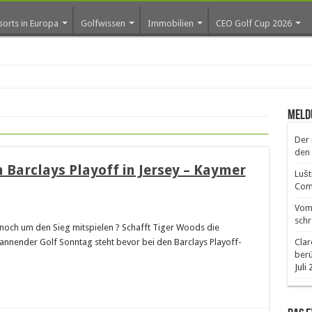
sorts in Europa
Golfwissen
Immobilien
CEO Golf Cup 2026
Meld
Der 
den 
m Barclays Playoff in Jersey – Kaymer
Lušt
Comm
Vom 
schr
och um den Sieg mitspielen ? Schafft Tiger Woods die
spannender Golf Sonntag steht bevor bei den Barclays Playoff-
Clar
ber
Juli