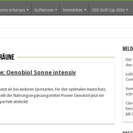
sorts in Europa
Golfwissen
Immobilien
CEO Golf Cup 2026
Meld
räune
Der 
den 
e: Oenobiol Sonne intensiv
Lušt
Comm
Vom 
tzt als bei anderen Sportarten. Für den optimalen Hautschutz,
schr
ellt der Nahrungsergänzungsmittel-Pionier Oenobiol jetzt ein
 perfekt abdeckt!
Clar
ber
Juli