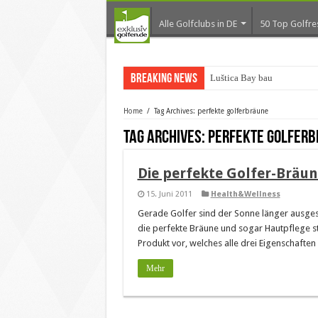
Alle Golfclubs in DE
50 Top Golfre
Breaking News
Luštica Bay baut Monten
Home
/
Tag Archives: perfekte golferbräune
Tag Archives:
perfekte golferb
Die perfekte Golfer-Bräun
15. Juni 2011
Health&Wellness
Gerade Golfer sind der Sonne länger ausgese
die perfekte Bräune und sogar Hautpflege st
Produkt vor, welches alle drei Eigenschaften
Mehr