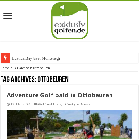
Luštica Bay baut Montenegros er
Home
/
Tag Archives: Ottobeuren
Tag Archives:
Ottobeuren
Adventure Golf bald in Ottobeuren
13. Mai 2020
Golf exklusiv
,
Lifestyle
,
News