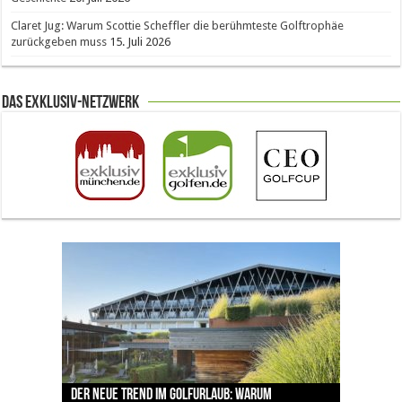
Claret Jug: Warum Scottie Scheffler die berühmteste Golftrophäe
zurückgeben muss
15. Juli 2026
Das Exklusiv-Netzwerk
The Open 2026 in Royal Birkdale: Warum der
Der neue Trend im Golfurlaub: Warum
Luštica Bay baut Montenegros erste Golf-
Vom 85. Platz zur Claret Jug: Neuseeländer
Claret Jug: Warum Scottie Scheffler die
traditionsreiche Linksplatz zu den größten