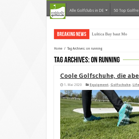
Alle Golfclubs in DE
50 Top Golfre
Breaking News
Luštica Bay baut Monteneg
Home
/
Tag Archives: on running
Tag Archives:
on running
Coole Golfschuhe, die aber
1. Mai 2020
Equipment
,
Golfschuhe
,
Lif