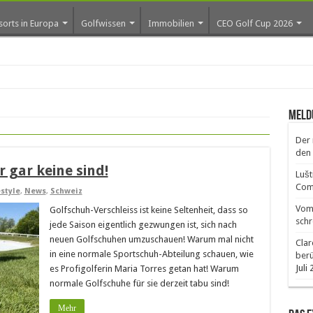
sorts in Europa
Golfwissen
Immobilien
CEO Golf Cup 2026
ro
Meld
Der 
den 
 gar keine sind!
Lušt
Comm
estyle
,
News
,
Schweiz
Vom 
Golfschuh-Verschleiss ist keine Seltenheit, dass so
schr
jede Saison eigentlich gezwungen ist, sich nach
neuen Golfschuhen umzuschauen! Warum mal nicht
Clar
in eine normale Sportschuh-Abteilung schauen, wie
ber
Juli
es Profigolferin Maria Torres getan hat! Warum
normale Golfschuhe für sie derzeit tabu sind!
Mehr