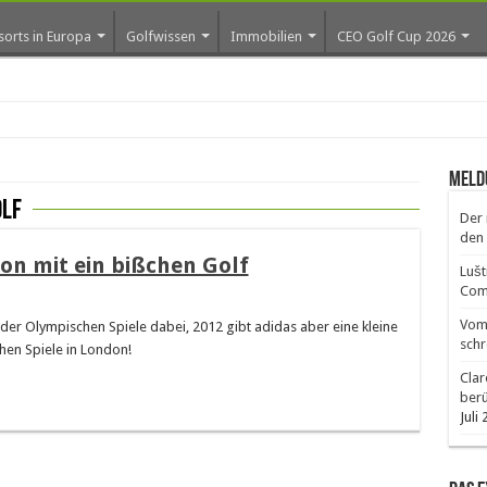
sorts in Europa
Golfwissen
Immobilien
CEO Golf Cup 2026
ros e
Meld
olf
Der 
den 
on mit ein bißchen Golf
Lušt
Comm
Vom 
der Olympischen Spiele dabei, 2012 gibt adidas aber eine kleine
schr
hen Spiele in London!
Clar
ber
Juli