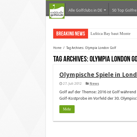
Alle Golfclubs in DE
50 Top Golfre
Breaking News
Luštica Bay baut Monteneg
Home
/
Tag Archives: Olympia London Golf
Tag Archives:
Olympia London G
Olympische Spiele in Lond
27. Juli 2012
News
Golf auf der Themse: 2016 ist Golf während 
Golf-Kostprobe im Vorfeld der 30. Olympisc
Mehr