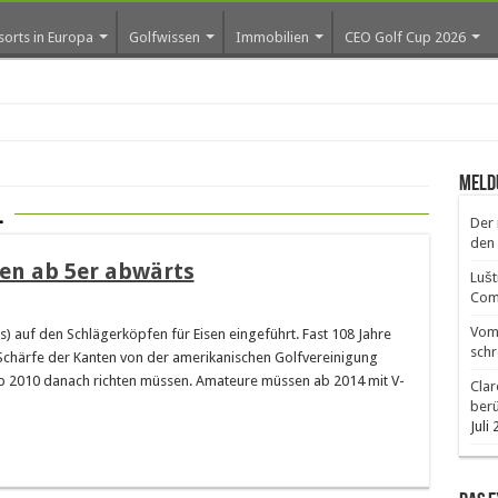
sorts in Europa
Golfwissen
Immobilien
CEO Golf Cup 2026
ros
Meld
l
Der 
den 
sen ab 5er abwärts
Lušt
Comm
Vom 
s) auf den Schlägerköpfen für Eisen eingeführt. Fast 108 Jahre
schr
Schärfe der Kanten von der amerikanischen Golfvereinigung
 ab 2010 danach richten müssen. Amateure müssen ab 2014 mit V-
Clar
ber
Juli