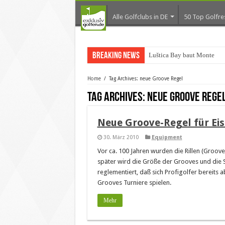
Alle Golfclubs in DE
50 Top Golfre
Breaking News
Luštica Bay baut Monteneg
Home
/
Tag Archives: neue Groove Regel
Tag Archives:
neue Groove Rege
Neue Groove-Regel für Ei
30. März 2010
Equipment
Vor ca. 100 Jahren wurden die Rillen (Groove
später wird die Größe der Grooves und die 
reglementiert, daß sich Profigolfer bereits
Grooves Turniere spielen.
Mehr