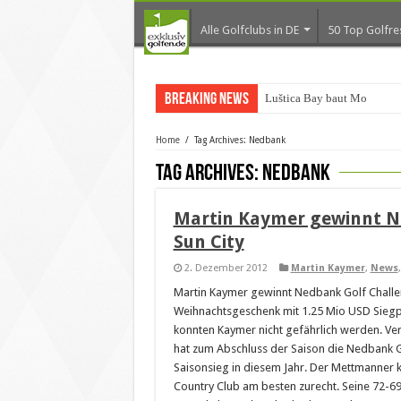
Alle Golfclubs in DE
50 Top Golfre
Breaking News
Luštica Bay baut Monteneg
Home
/
Tag Archives: Nedbank
Tag Archives:
Nedbank
Martin Kaymer gewinnt Ne
Sun City
2. Dezember 2012
Martin Kaymer
,
News
Martin Kaymer gewinnt Nedbank Golf Challen
Weihnachtsgeschenk mit 1.25 Mio USD Siegp
konnten Kaymer nicht gefährlich werden. Ver
hat zum Abschluss der Saison die Nedbank G
Saisonsieg in diesem Jahr. Der Mettmanner k
Country Club am besten zurecht. Seine 72-69