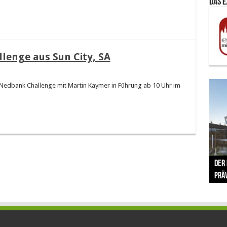
Das 
lenge aus Sun City, SA
e Nedbank Challenge mit Martin Kaymer in Führung ab 10 Uhr im
The 
Der
Lušt
Vom 
Clar
trad
Prä
Com
schr
ber
Her