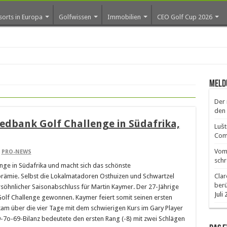
sorts in Europa
Golfwissen
Immobilien
CEO Golf Cup 2026
ro
Meld
Der 
den 
dbank Golf Challenge in Südafrika,
Lušt
Comm
Vom 
,
PRO-NEWS
schr
ge in Südafrika und macht sich das schönste
rämie. Selbst die Lokalmatadoren Osthuizen und Schwartzel
Clar
ber
söhnlicher Saisonabschluss für Martin Kaymer. Der 27-Jährige
Juli
olf Challenge gewonnen. Kaymer feiert somit seinen ersten
am über die vier Tage mit dem schwierigen Kurs im Gary Player
-7o-69-Bilanz bedeutete den ersten Rang (-8) mit zwei Schlägen