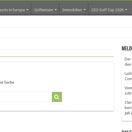
sorts in Europa
Golfwissen
Immobilien
CEO Golf Cup 2026
ro
Meld
Der 
den 
Lušt
Comm
die Suche
Vom 
schr
Clar
ber
Juli