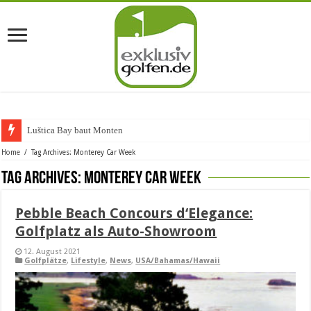
Luštica Bay baut Montenegros
Home
/
Tag Archives: Monterey Car Week
Tag Archives:
Monterey Car Week
Pebble Beach Concours d‘Elegance:
Golfplatz als Auto-Showroom
12. August 2021
Golfplätze
,
Lifestyle
,
News
,
USA/Bahamas/Hawaii