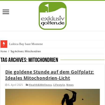
Luštica Bay baut Montenegros
Home
/
Tag Archives: Mitochondrien
Tag Archives:
Mitochondrien
Die goldene Stunde auf dem Golfplatz:
Ideales Mitochondrien-Licht
6. April 2025
Health&Wellness
,
Lifestyle
,
News