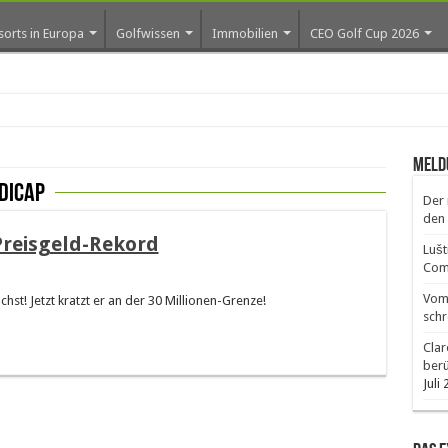
sorts in Europa
Golfwissen
Immobilien
CEO Golf Cup 2026
Meld
dicap
Der 
den 
reisgeld-Rekord
Lušt
Comm
Vom 
t! Jetzt kratzt er an der 30 Millionen-Grenze!
schr
Clar
ber
Juli