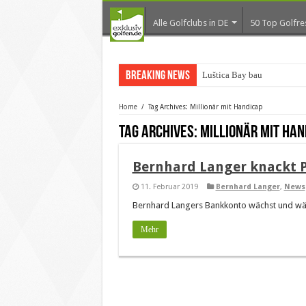
Alle Golfclubs in DE
50 Top Golfre
Breaking News
Luštica Bay baut Monte
Home
/
Tag Archives: Millionär mit Handicap
Tag Archives:
Millionär mit Han
Bernhard Langer knackt P
11. Februar 2019
Bernhard Langer
,
News
Bernhard Langers Bankkonto wächst und wächs
Mehr