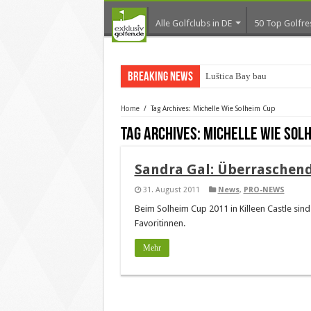
Alle Golfclubs in DE
50 Top Golfre
Breaking News
Luštica Bay baut Monten
Home
/
Tag Archives: Michelle Wie Solheim Cup
Tag Archives:
Michelle Wie Solh
Sandra Gal: Überraschend
31. August 2011
News
,
PRO-NEWS
Beim Solheim Cup 2011 in Killeen Castle sind
Favoritinnen.
Mehr