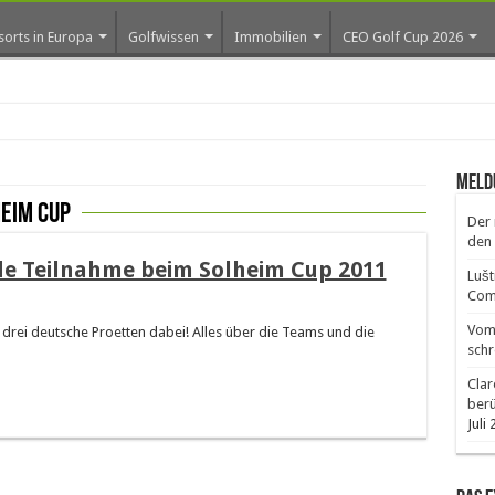
sorts in Europa
Golfwissen
Immobilien
CEO Golf Cup 2026
Meld
eim Cup
Der 
den 
e Teilnahme beim Solheim Cup 2011
Lušt
Comm
Vom 
 drei deutsche Proetten dabei! Alles über die Teams und die
schr
Clar
ber
Juli