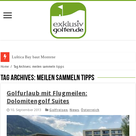
Luštica Bay baut Montenegros e
Home
/
Tag Archives: meilen sammeln tipps
Tag Archives:
meilen sammeln tipps
Golfurlaub mit Flugmeilen:
Dolomitengolf Suites
10. September 2013
Golfreisen
,
News
,
Österreich