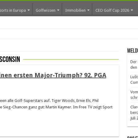
sorts in Europa
Golfwissen
Immobilien
CEO Golf Cup 2026
Meld
sconsin
Der 
den 
inen ersten Major-Triumph? 92. PGA
Lušt
Comm
Vom 
schr
en alle Golf-Superstars auf. Tiger Woods, Ernie Els, Phil
e Sieg-Chancen ganz gut: Martin Kaymer. Im Free TV zeigt Sport
Clar
ber
Juli