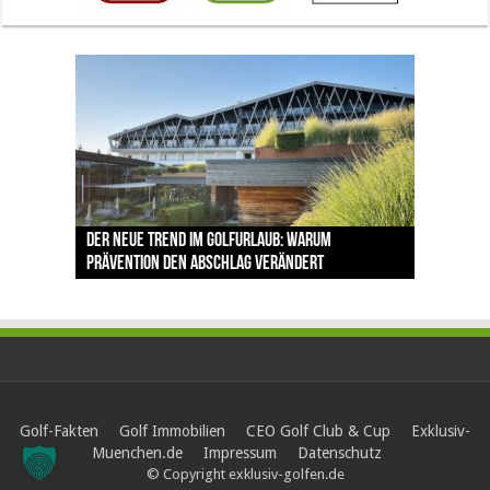
The Open 2026 in Royal Birkdale: Warum der
Der neue Trend im Golfurlaub: Warum
Luštica Bay baut Montenegros erste Golf-
Vom 85. Platz zur Claret Jug: Neuseeländer
Claret Jug: Warum Scottie Scheffler die
traditionsreiche Linksplatz zu den größten
Prävention den Abschlag verändert
Community weiter aus
schreibt bei The Open Geschichte
berühmteste Golftrophäe zurückgeben muss
Herausforderungen im Golfsport zählt
Golf-Fakten
Golf Immobilien
CEO Golf Club & Cup
Exklusiv-
Muenchen.de
Impressum
Datenschutz
© Copyright exklusiv-golfen.de