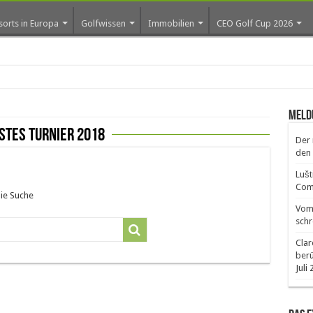
sorts in Europa
Golfwissen
Immobilien
CEO Golf Cup 2026
ros e
Meld
stes Turnier 2018
Der 
den 
Lušt
Comm
die Suche
Vom 
schr
Clar
ber
Juli