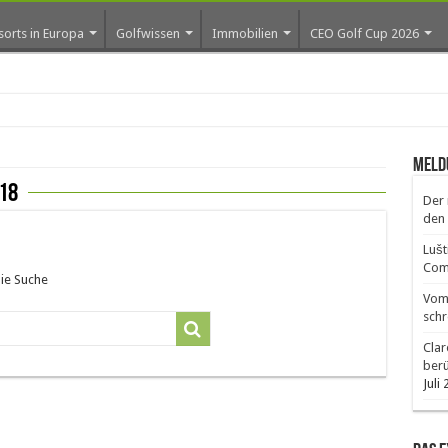
sorts in Europa
Golfwissen
Immobilien
CEO Golf Cup 2026
ros e
Meld
18
Der 
den 
Lušt
Comm
die Suche
Vom 
schr
Clar
ber
Juli