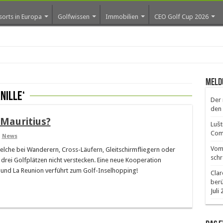
sorts in Europa
Golfwissen
Immobilien
CEO Golf Cup 2026
Meld
nille‘
Der 
den 
Mauritius?
Lušt
Comm
,
News
Vom 
welche bei Wanderern, Cross-Läufern, Gleitschirmfliegern oder
schr
t drei Golfplätzen nicht verstecken. Eine neue Kooperation
 und La Reunion verführt zum Golf-Inselhopping!
Clar
ber
Juli