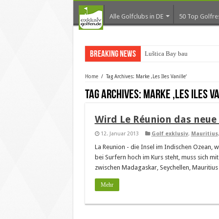
Alle Golfclubs in DE
50 Top Golfre
Breaking News
Luštica Bay baut Monten
Home
/
Tag Archives: Marke ‚Les Iles Vanille‘
Tag Archives:
Marke ‚Les Iles Va
Wird Le Réunion das neue 
12. Januar 2013
Golf exklusiv
,
Mauritius
La Reunion - die Insel im Indischen Ozean, 
bei Surfern hoch im Kurs steht, muss sich mi
zwischen Madagaskar, Seychellen, Mauritius
Mehr