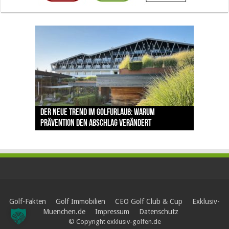
The Open 2026 in Royal Birkdale: Warum der
Der neue Trend im Golfurlaub: Warum
Luštica Bay baut Montenegros erste Golf-
Vom 85. Platz zur Claret Jug: Neuseeländer
Claret Jug: Warum Scottie Scheffler die
traditionsreiche Linksplatz zu den größten
Prävention den Abschlag verändert
Community weiter aus
schreibt bei The Open Geschichte
berühmteste Golftrophäe zurückgeben muss
Herausforderungen im Golfsport zählt
Golf-Fakten
Golf Immobilien
CEO Golf Club & Cup
Exklusiv-
Muenchen.de
Impressum
Datenschutz
© Copyright exklusiv-golfen.de