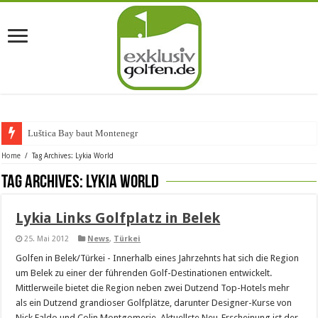
Luštica Bay baut Montenegros e
Home
/
Tag Archives: Lykia World
Tag Archives:
Lykia World
Lykia Links Golfplatz in Belek
25. Mai 2012
News
,
Türkei
Golfen in Belek/Türkei - Innerhalb eines Jahrzehnts hat sich die Region
um Belek zu einer der führenden Golf-Destinationen entwickelt.
Mittlerweile bietet die Region neben zwei Dutzend Top-Hotels mehr
als ein Dutzend grandioser Golfplätze, darunter Designer-Kurse von
Nick Faldo und Colin Montgomerie. Aktuellste Neu-Erscheinung ist der