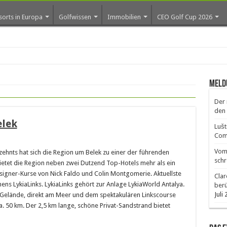
sorts in Europa
Golfwissen
Immobilien
CEO Golf Cup 2026
ros e
Meld
Der 
den 
elek
Lušt
Comm
Vom 
rzehnts hat sich die Region um Belek zu einer der führenden
schr
bietet die Region neben zwei Dutzend Top-Hotels mehr als ein
signer-Kurse von Nick Faldo und Colin Montgomerie. Aktuellste
Clar
ens LykiaLinks. LykiaLinks gehört zur Anlage LykiaWorld Antalya.
ber
Juli
 Gelände, direkt am Meer und dem spektakulären Linkscourse
a. 50 km. Der 2,5 km lange, schöne Privat-Sandstrand bietet