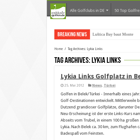
Alle Golfclubs in DE
50 Top Golfre
Breaking News
Luštica Bay baut Monteneg
Home
/
Tag Archives: Lykia Links
Tag Archives:
Lykia Links
Lykia Links Golfplatz in B
25. Mai 2012
News
,
Türkei
Golfen in Belek/Türkei - Innerhalb eines Jah
Golf-Destinationen entwickelt. Mittlerweile 
Dutzend grandioser Golfplätze, darunter De
Neu-Erscheinung ist der erste Links-Kurs nam
Abseits vom Trubel, in einem 100 ha großen
Lykia. Nach Belek ca. 30 km, zum Flughafen c
Badespaß vom Feinsten.