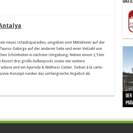
Das 
 Antalya
t ein neues Urlaubsparadies, umgeben vom Mittelmeer auf der
aurus-Gebirge auf der anderen Seite und einer Vielzahl von
chen Schönheiten in nächster Umgebung. Neben einem 2,5 km
s Resort drei große Außenpools sowie vier weitere
iese und ein Ayureda & Wellness Center. Sieben à la carte-
clusive-Konzept runden das umfangreiche Angebot ab.
The 
Der
Lušt
Vom 
Clar
trad
Prä
Com
schr
ber
Her