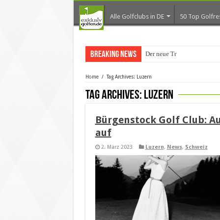
Alle Golfclubs in DE
50 Top Golfre
Breaking News
Der neue Trend im G
Home
/
Tag Archives: Luzern
Tag Archives:
Luzern
Bürgenstock Golf Club: A
auf
2. März 2023
Luzern
,
News
,
Schweiz