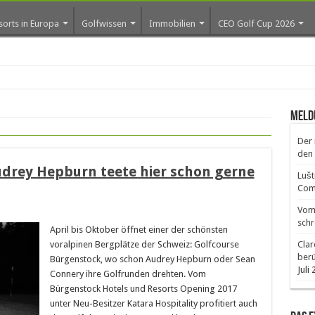
sorts in Europa
Golfwissen
Immobilien
CEO Golf Cup 2026
Meld
Der 
den 
udrey Hepburn teete hier schon gerne
Lušt
Comm
Vom 
schr
April bis Oktober öffnet einer der schönsten
voralpinen Bergplätze der Schweiz: Golfcourse
Clar
ber
Bürgenstock, wo schon Audrey Hepburn oder Sean
Juli
Connery ihre Golfrunden drehten. Vom
Bürgenstock Hotels und Resorts Opening 2017
unter Neu-Besitzer Katara Hospitality profitiert auch