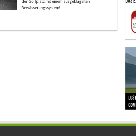
Das 
der Golfplatz mit einem ausgeklügelten
Bewässerungssystem!
The 
Der
Lušt
Vom 
Clar
trad
Prä
Com
schr
ber
Her