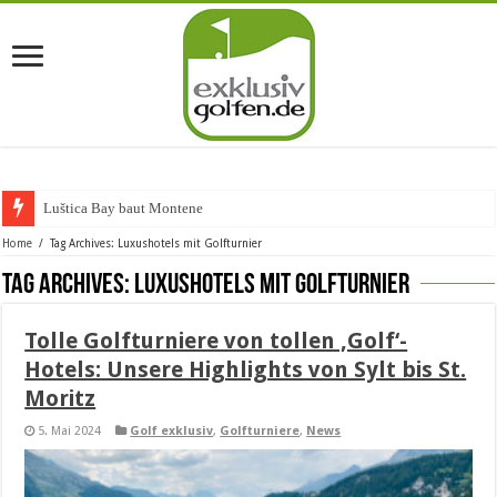
Luštica Bay baut Montenegros e
Home
/
Tag Archives: Luxushotels mit Golfturnier
Tag Archives:
Luxushotels mit Golfturnier
Tolle Golfturniere von tollen ‚Golf‘-
Hotels: Unsere Highlights von Sylt bis St.
Moritz
5. Mai 2024
Golf exklusiv
,
Golfturniere
,
News