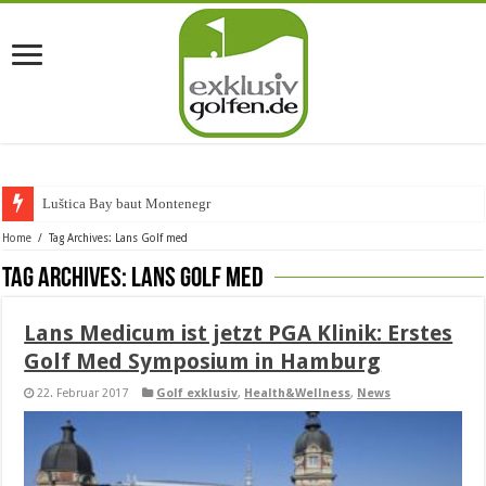
Luštica Bay baut Montenegros ers
Home
/
Tag Archives: Lans Golf med
Tag Archives:
Lans Golf med
Lans Medicum ist jetzt PGA Klinik: Erstes
Golf Med Symposium in Hamburg
22. Februar 2017
Golf exklusiv
,
Health&Wellness
,
News