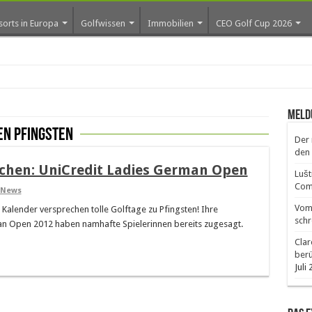
sorts in Europa
Golfwissen
Immobilien
CEO Golf Cup 2026
ros e
Meld
en pfingsten
Der 
den 
nchen: UniCredit Ladies German Open
Lušt
Comm
News
Vom 
alender versprechen tolle Golftage zu Pfingsten! Ihre
schr
an Open 2012 haben namhafte Spielerinnen bereits zugesagt.
Clar
ber
Juli