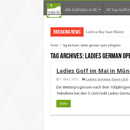
Alle Golfclubs in DE
50 Top Golfre
Breaking News
Luštica Bay baut Monteneg
Home
/
Tag Archives: ladies german open pfingsten
Tag Archives:
ladies german op
Ladies Golf im Mai in Mü
1. März 2012
Ladies German Open-LGO
,
Die Wetterprognosen nach dem 100jährigen K
Teilnahme bei den 5. UniCredit Ladies Germ
Mehr