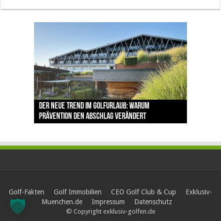
The Open 2026 in Royal Birkdale: Warum der
Der neue Trend im Golfurlaub: Warum
Luštica Bay baut Montenegros erste Golf-
Vom 85. Platz zur Claret Jug: Neuseeländer
Claret Jug: Warum Scottie Scheffler die
traditionsreiche Linksplatz zu den größten
Prävention den Abschlag verändert
Community weiter aus
schreibt bei The Open Geschichte
berühmteste Golftrophäe zurückgeben muss
Herausforderungen im Golfsport zählt
Golf-Fakten
Golf Immobilien
CEO Golf Club & Cup
Exklusiv-
Muenchen.de
Impressum
Datenschutz
© Copyright exklusiv-golfen.de