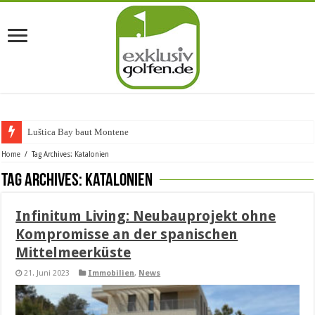
Luštica Bay baut Montenegros e
Home
/
Tag Archives: Katalonien
Tag Archives:
Katalonien
Infinitum Living: Neubauprojekt ohne
Kompromisse an der spanischen
Mittelmeerküste
21. Juni 2023
Immobilien
,
News