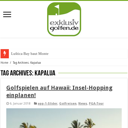
Luštica Bay baut Montenegro
Home
/
Tag Archives: Kapalua
Tag Archives:
Kapalua
Golfspielen auf Hawaii: Insel-Hopping
einplanen!
6. Januar 2018
app-1-Slider
,
Golfreisen
,
News
,
PGA-Tour