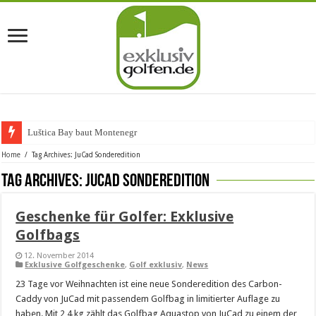
Luštica Bay baut Montenegros e
Home
/
Tag Archives: JuCad Sonderedition
Tag Archives:
JuCad Sonderedition
Geschenke für Golfer: Exklusive
Golfbags
12. November 2014
Exklusive Golfgeschenke
,
Golf exklusiv
,
News
23 Tage vor Weihnachten ist eine neue Sonderedition des Carbon-
Caddy von JuCad mit passendem Golfbag in limitierter Auflage zu
haben. Mit 2,4 kg zählt das Golfbag Aquastop von JuCad zu einem der