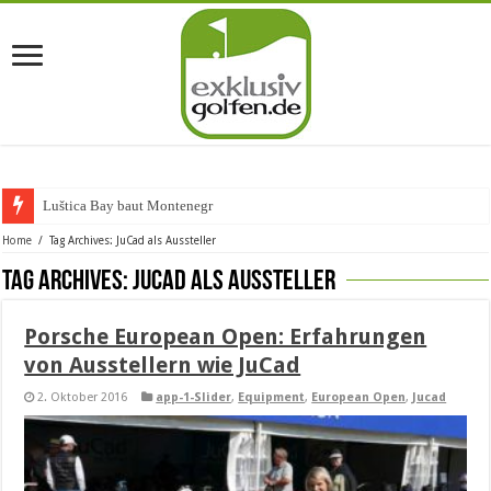
Luštica Bay baut Montenegros ers
Home
/
Tag Archives: JuCad als Aussteller
Tag Archives:
JuCad als Aussteller
Porsche European Open: Erfahrungen
von Ausstellern wie JuCad
2. Oktober 2016
app-1-Slider
,
Equipment
,
European Open
,
Jucad