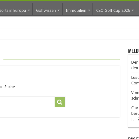
sorts in Europa
Golfwissen
Immobilien
CEO Golf Cup 2026
ros e
Meld
p
Der 
den 
Lušt
Comm
die Suche
Vom 
schr
Clar
ber
Juli